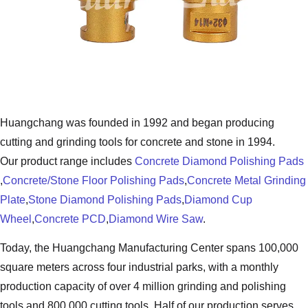
Huangchang was founded in 1992 and began producing
cutting and grinding tools for concrete and stone in 1994.
Our product range includes
Concrete Diamond Polishing Pads
,
Concrete/Stone Floor Polishing Pads
,
Concrete Metal Grinding
Plate
,
Stone Diamond Polishing Pads
,
Diamond Cup
Wheel
,
Concrete PCD
,
Diamond Wire Saw
.
Today, the Huangchang Manufacturing Center spans 100,000
square meters across four industrial parks, with a monthly
production capacity of over 4 million grinding and polishing
tools and 800,000 cutting tools. Half of our production serves