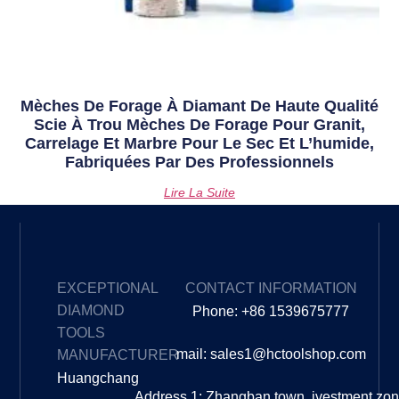
Mèches De Forage À Diamant De Haute Qualité
Scie À Trou Mèches De Forage Pour Granit,
Carrelage Et Marbre Pour Le Sec Et L’humide,
Fabriquées Par Des Professionnels
Lire La Suite
EXCEPTIONAL
CONTACT INFORMATION
DIAMOND
Phone: +86 1539675777
TOOLS
mail: sales1@hctoolshop.com
MANUFACTURER
Huangchang
Address 1: Zhangban town, ivestment zo