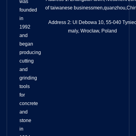
was
of taiwanese businessmen,quanzhou,Chi
founded
in
Address 2: Ul Debowa 10, 55-040 Tynie
1992
maly, Wrocław, Poland
and
began
producing
cutting
and
grinding
tools
for
concrete
and
stone
in