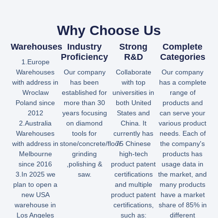
Why Choose Us
Warehouses
Industry
Strong
Complete
Proficiency
R&D
Categories
1.Europe
Warehouses
Our company
Collaborate
Our company
with address in
has been
with top
has a complete
Wroclaw
established for
universities in
range of
Poland since
more than 30
both United
products and
2012
years focusing
States and
can serve your
2.Australia
on diamond
China. It
various product
Warehouses
tools for
currently has
needs. Each of
with address in
stone/concrete/floor
75 Chinese
the company's
Melbourne
grinding
high-tech
products has
since 2016
,polishing &
product patent
usage data in
3.In 2025 we
saw.
certifications
the market, and
plan to open a
and multiple
many products
new USA
product patent
have a market
warehouse in
certifications,
share of 85% in
Los Angeles
such as:
different