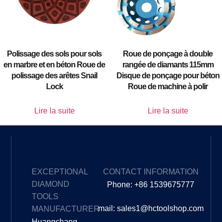
Polissage des sols pour sols
Roue de ponçage à double
en marbre et en béton Roue de
rangée de diamants 115mm
polissage des arêtes Snail
Disque de ponçage pour béton
Lock
Roue de machine à polir
Lire la suite
Lire la suite
EXCEPTIONAL
CONTACT INFORMATION
DIAMOND
Phone: +86 1539675777
TOOLS
mail: sales1@hctoolshop.com
MANUFACTURER
Huangchang