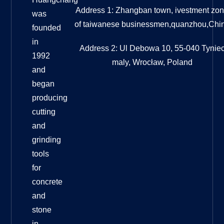
Address 1: Zhangban town, ivestment zo
was
of taiwanese businessmen,quanzhou,Chi
founded
in
Address 2: Ul Debowa 10, 55-040 Tynie
1992
maly, Wrocław, Poland
and
began
producing
cutting
and
grinding
tools
for
concrete
and
stone
in