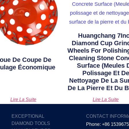
Huangchang 7In
Diamond Cup Grin
Wheels For Polishin
Cleaning Stone Con
oue De Coupe De
Surface (Meules 
ulage Économique
Polissage Et D
Nettoyage De La Su
De La Pierre Et Du B
Lire La Suite
Lire La Suite
EXCEPTIONAL
CONTACT INFORM
DIAMOND TOOLS
Phone: +86 153967