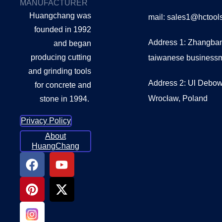
MANUFACTURER
Huangchang was
mail: sales1@hctoo
founded in 1992
Address 1: Zhangban
and began
producing cutting
taiwanese business
and grinding tools
Address 2: Ul Debow
for concrete and
Wrocław, Poland
stone in 1994.
Privacy Policy
About
HuangChang