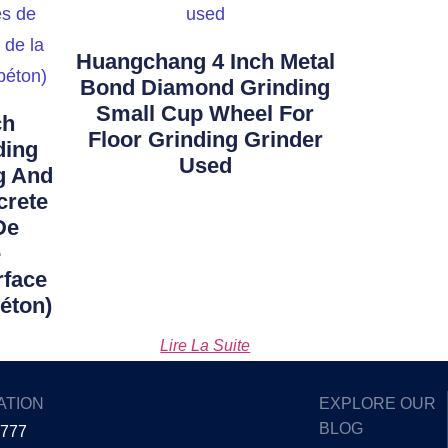
Huangchang 4 Inch Metal
Bond Diamond Grinding
Small Cup Wheel For
ch
Floor Grinding Grinder
ding
Used
g And
crete
De
e
rface
éton)
Lire La Suite
ATION
EXPLORE OUR
BLOG
5777